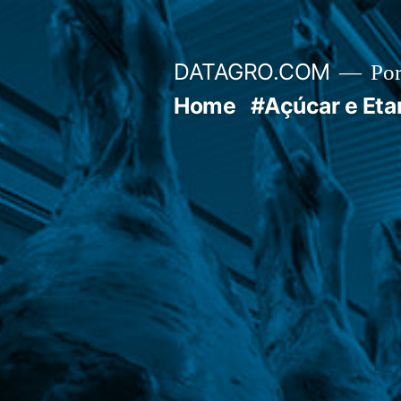
Pular
para
DATAGRO.COM
Po
o
Home
#Açúcar e Eta
conteúdo