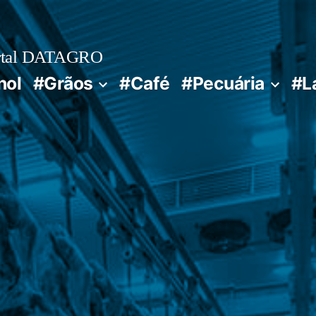
rtal DATAGRO
nol
#Grãos
#Café
#Pecuária
#L