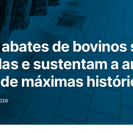
 abates de bovino
as e sustentam a a
de máximas históri
026