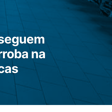
s seguem
rroba na
cas