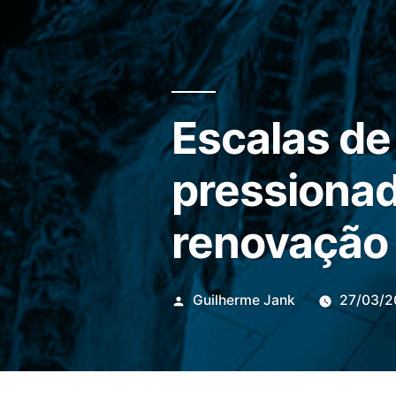
Escalas de
pressionad
renovação 
Publicado
Guilherme Jank
27/03/2
por