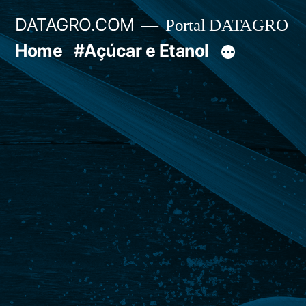
Pular
DATAGRO.COM
Portal DATAGRO
para
Home
#Açúcar e Etanol
o
conteúdo