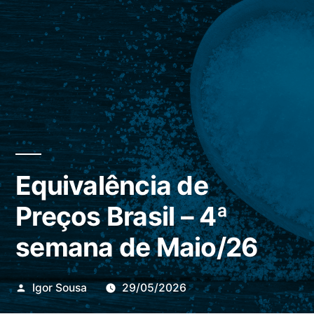
Equivalência de
Preços Brasil – 4ª
semana de Maio/26
Publicado
Igor Sousa
29/05/2026
por