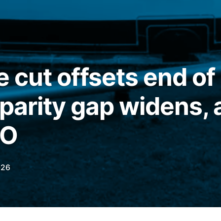
e cut offsets end of
 parity gap widens,
RO
026