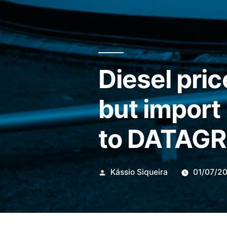
Diesel pric
but import
to DATAG
Publicado
Kássio Siqueira
01/07/2
por