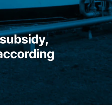
 subsidy,
 according