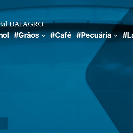
rtal DATAGRO
nol
#Grãos
#Café
#Pecuária
#L