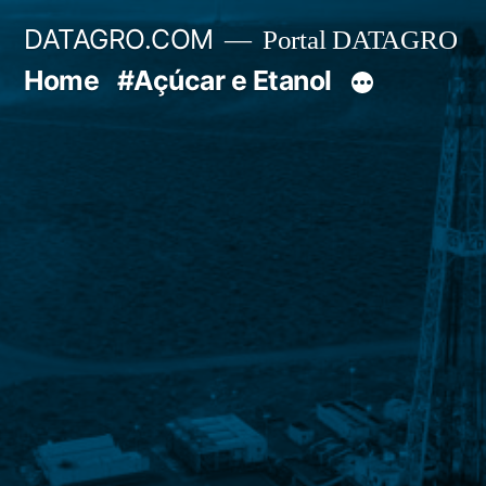
Pular
DATAGRO.COM
Portal DATAGRO
para
Home
#Açúcar e Etanol
o
conteúdo