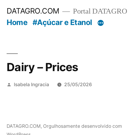
Pular
DATAGRO.COM
Portal DATAGRO
para
Home
#Açúcar e Etanol
o
conteúdo
Dairy – Prices
Publicado
Isabela Ingracia
25/05/2026
por
DATAGRO.COM
,
Orgulhosamente desenvolvido com
WordPress.