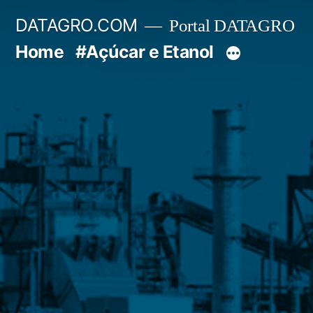
Pular
DATAGRO.COM
Portal DATAGRO
para
Home
#Açúcar e Etanol
o
conteúdo