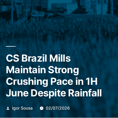
CS Brazil Mills
Maintain Strong
Crushing Pace in 1H
June Despite Rainfall
Publicado
Igor Sousa
02/07/2026
por