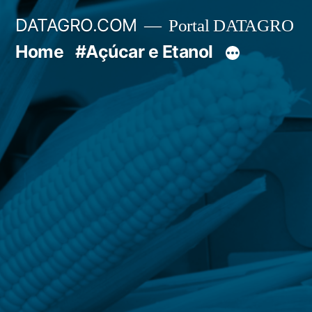
Pular
DATAGRO.COM
Portal DATAGRO
para
Home
#Açúcar e Etanol
o
conteúdo