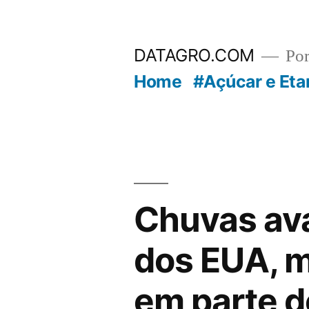
Pular
para
DATAGRO.COM
Po
o
Home
#Açúcar e Eta
conteúdo
Chuvas ava
dos EUA, 
em parte d