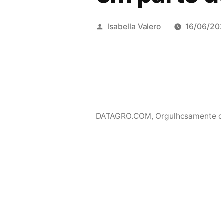
Publicado
Isabella Valero
16/06/20
por
DATAGRO.COM
,
Orgulhosamente 