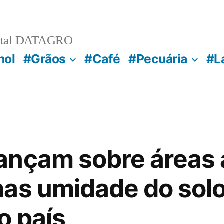
rtal DATAGRO
nol
#Grãos
#Café
#Pecuária
#L
nçam sobre áreas 
mas umidade do sol
o país