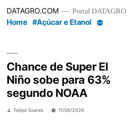
Pular
DATAGRO.COM
Portal DATAGRO
para
Home
#Açúcar e Etanol
o
conteúdo
Chance de Super El
Niño sobe para 63%
segundo NOAA
Publicado
Felipe Soares
11/06/2026
por