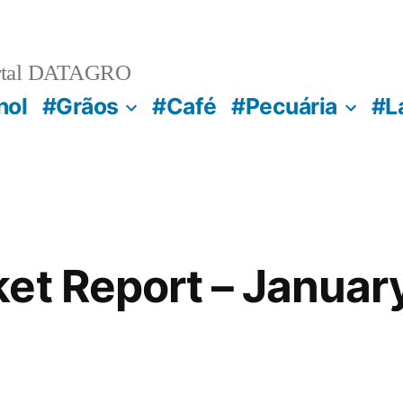
rtal DATAGRO
nol
#Grãos
#Café
#Pecuária
#L
et Report – Januar