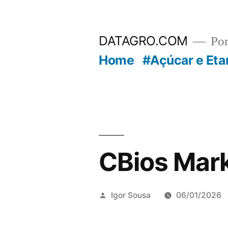
Pular
para
DATAGRO.COM
Po
o
Home
#Açúcar e Eta
conteúdo
CBios Mark
Publicado
Igor Sousa
06/01/2026
por