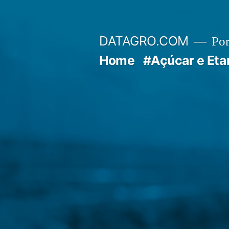
Pular
para
DATAGRO.COM
Po
o
Home
#Açúcar e Eta
conteúdo