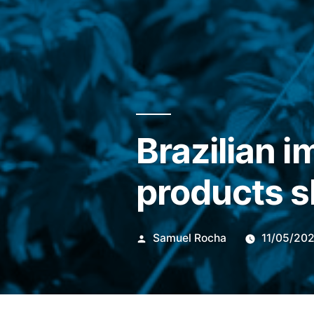
Brazilian i
products s
Publicado
Samuel Rocha
11/05/20
por