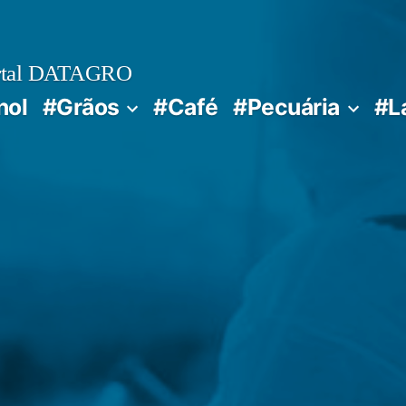
rtal DATAGRO
nol
#Grãos
#Café
#Pecuária
#L