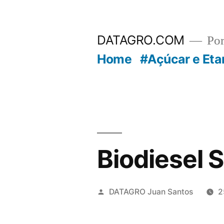
Pular
para
DATAGRO.COM
Po
o
Home
#Açúcar e Eta
conteúdo
Biodiesel S
Publicado
DATAGRO Juan Santos
2
por