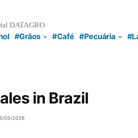
rtal DATAGRO
nol
#Grãos
#Café
#Pecuária
#L
ales in Brazil
5/05/2026