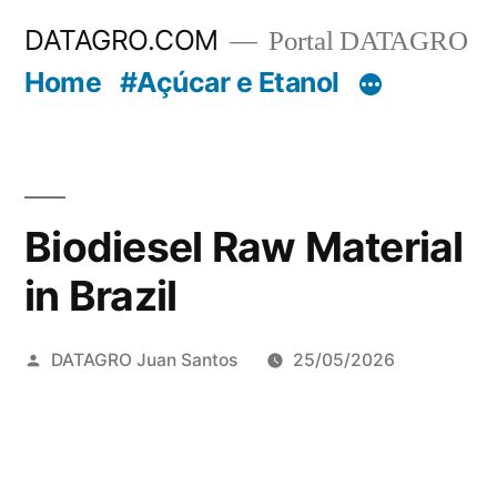
Pular
DATAGRO.COM
Portal DATAGRO
para
Home
#Açúcar e Etanol
o
conteúdo
Biodiesel Raw Material
in Brazil
Publicado
DATAGRO Juan Santos
25/05/2026
por