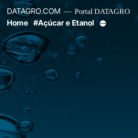
Pular
DATAGRO.COM
Portal DATAGRO
para
Home
#Açúcar e Etanol
o
conteúdo