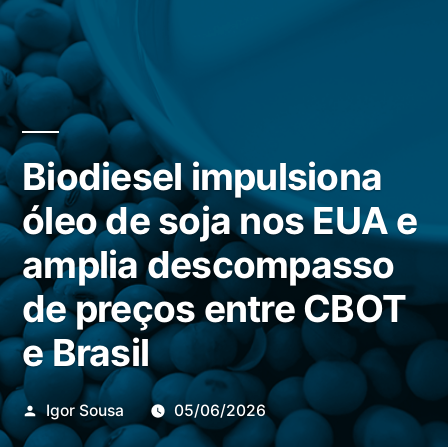
Biodiesel impulsiona
óleo de soja nos EUA e
amplia descompasso
de preços entre CBOT
e Brasil
Publicado
Igor Sousa
05/06/2026
por