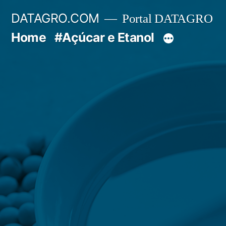
Pular
DATAGRO.COM
Portal DATAGRO
para
Home
#Açúcar e Etanol
o
conteúdo