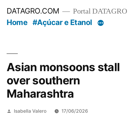
Pular
DATAGRO.COM
Portal DATAGRO
para
Home
#Açúcar e Etanol
o
conteúdo
Asian monsoons stall
over southern
Maharashtra
Publicado
Isabella Valero
17/06/2026
por