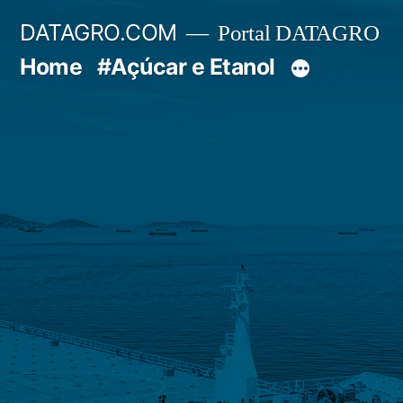
Pular
DATAGRO.COM
Portal DATAGRO
para
Home
#Açúcar e Etanol
o
conteúdo