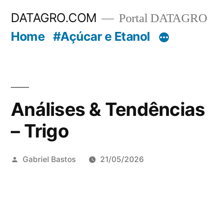
Pular
DATAGRO.COM
Portal DATAGRO
para
Home
#Açúcar e Etanol
o
conteúdo
Análises & Tendências
– Trigo
Publicado
Gabriel Bastos
21/05/2026
por