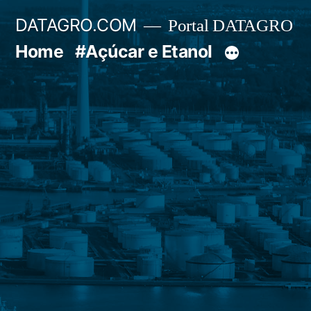
Pular
DATAGRO.COM
Portal DATAGRO
para
Home
#Açúcar e Etanol
o
conteúdo