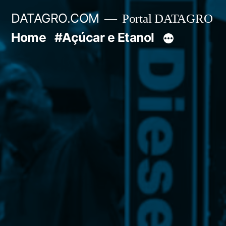
Pular
DATAGRO.COM
Portal DATAGRO
para
Home
#Açúcar e Etanol
o
conteúdo