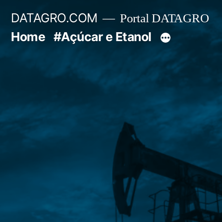
Pular
DATAGRO.COM
Portal DATAGRO
para
Home
#Açúcar e Etanol
o
conteúdo