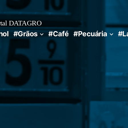
rtal DATAGRO
nol
#Grãos
#Café
#Pecuária
#L