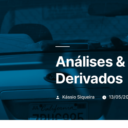
Análises &
Derivados
Publicado
Kássio Siqueira
13/05/2
por