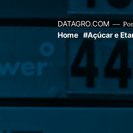
Pular
para
DATAGRO.COM
Po
o
Home
#Açúcar e Eta
conteúdo