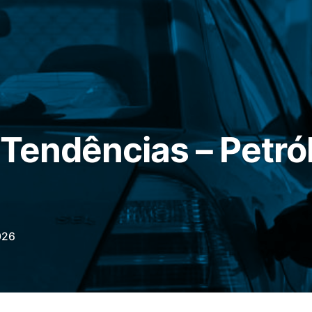
 Tendências – Petró
026