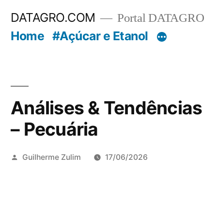
Pular
DATAGRO.COM
Portal DATAGRO
para
Home
#Açúcar e Etanol
o
conteúdo
Análises & Tendências
– Pecuária
Publicado
Guilherme Zulim
17/06/2026
por