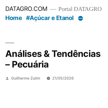
Pular
DATAGRO.COM
Portal DATAGRO
para
Home
#Açúcar e Etanol
o
conteúdo
Análises & Tendências
– Pecuária
Publicado
Guilherme Zulim
21/05/2026
por