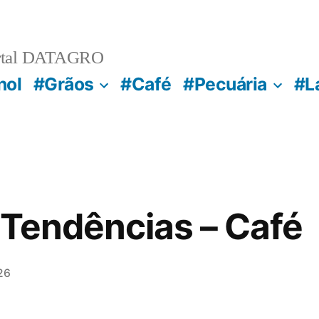
rtal DATAGRO
nol
#Grãos
#Café
#Pecuária
#L
 Tendências – Café
26