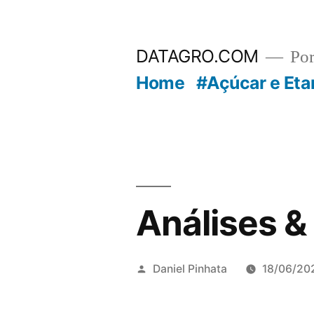
Pular
para
DATAGRO.COM
Po
o
Home
#Açúcar e Eta
conteúdo
Análises &
Publicado
Daniel Pinhata
18/06/20
por