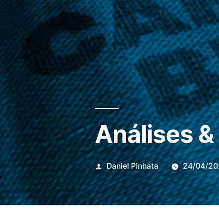
Análises &
Publicado
Daniel Pinhata
24/04/20
por