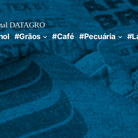
rtal DATAGRO
nol
#Grãos
#Café
#Pecuária
#L