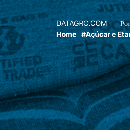
Pular
para
DATAGRO.COM
Po
o
Home
#Açúcar e Eta
conteúdo