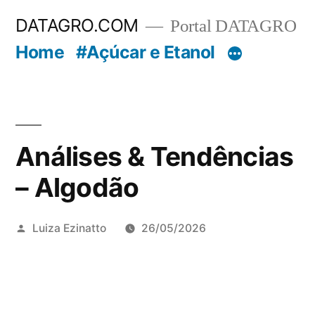
Pular
DATAGRO.COM
Portal DATAGRO
para
Home
#Açúcar e Etanol
o
conteúdo
Análises & Tendências
– Algodão
Publicado
Luiza Ezinatto
26/05/2026
por