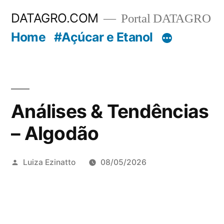
Pular
DATAGRO.COM
Portal DATAGRO
para
Home
#Açúcar e Etanol
o
conteúdo
Análises & Tendências
– Algodão
Publicado
Luiza Ezinatto
08/05/2026
por