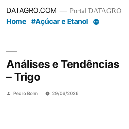
Pular
DATAGRO.COM
Portal DATAGRO
para
Home
#Açúcar e Etanol
o
conteúdo
Análises e Tendências
– Trigo
Publicado
Pedro Bohn
29/06/2026
por