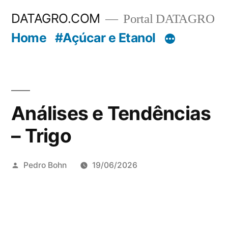
Pular
DATAGRO.COM
Portal DATAGRO
para
Home
#Açúcar e Etanol
o
conteúdo
Análises e Tendências
– Trigo
Publicado
Pedro Bohn
19/06/2026
por