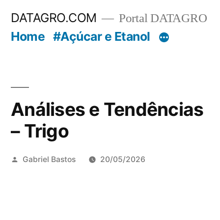
Pular
DATAGRO.COM
Portal DATAGRO
para
Home
#Açúcar e Etanol
o
conteúdo
Análises e Tendências
– Trigo
Publicado
Gabriel Bastos
20/05/2026
por