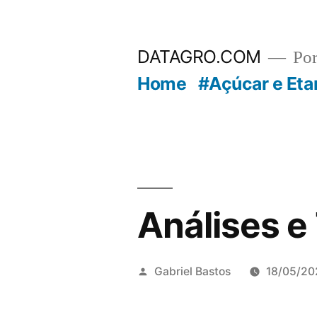
Pular
para
DATAGRO.COM
Po
o
Home
#Açúcar e Eta
conteúdo
Análises e
Publicado
Gabriel Bastos
18/05/20
por