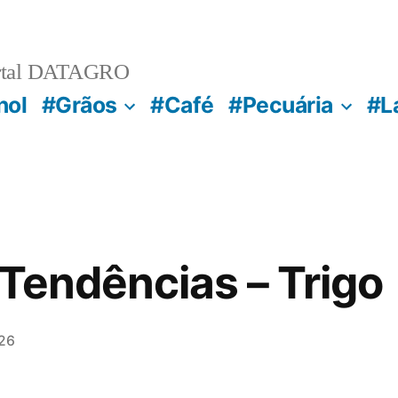
rtal DATAGRO
nol
#Grãos
#Café
#Pecuária
#L
 Tendências – Trigo
26