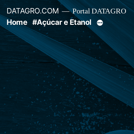
Pular
DATAGRO.COM
Portal DATAGRO
para
Home
#Açúcar e Etanol
o
conteúdo