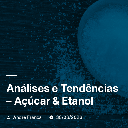
Análises e Tendências
– Açúcar & Etanol
Publicado
Andre Franca
30/06/2026
por