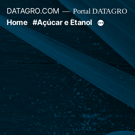
Pular
DATAGRO.COM
Portal DATAGRO
para
Home
#Açúcar e Etanol
o
conteúdo