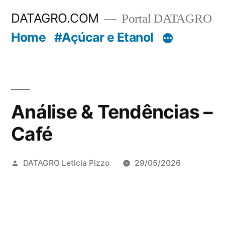
Pular
DATAGRO.COM
Portal DATAGRO
para
Home
#Açúcar e Etanol
o
conteúdo
Análise & Tendências –
Café
Publicado
DATAGRO Leticia Pizzo
29/05/2026
por