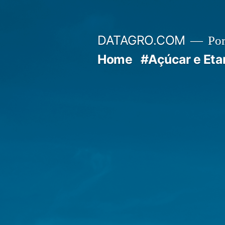
Pular
para
DATAGRO.COM
Po
o
Home
#Açúcar e Eta
conteúdo