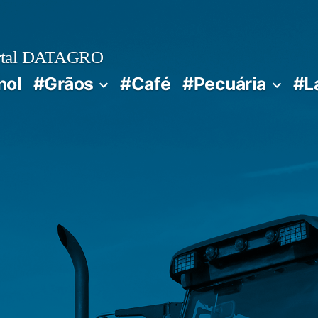
rtal DATAGRO
nol
#Grãos
#Café
#Pecuária
#L