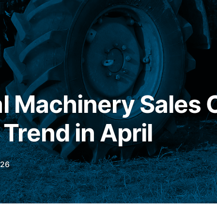
al Machinery Sales 
rend in April
026