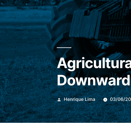
Agricultur
Downward T
Publicado
Henrique Lima
03/06/2
por