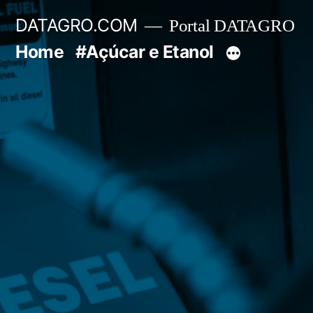
Pular
DATAGRO.COM
Portal DATAGRO
para
Home
#Açúcar e Etanol
o
conteúdo