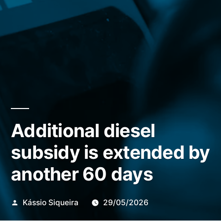
Additional diesel
subsidy is extended by
another 60 days
Publicado
Kássio Siqueira
29/05/2026
por