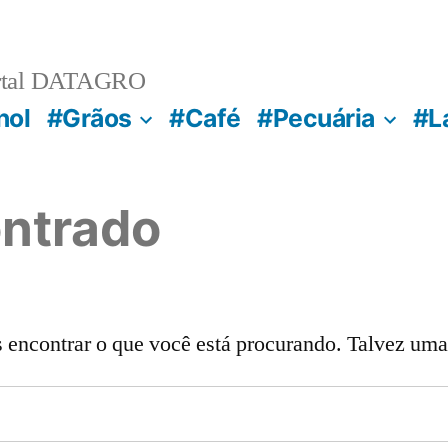
rtal DATAGRO
nol
#Grãos
#Café
#Pecuária
#L
ntrado
ncontrar o que você está procurando. Talvez uma