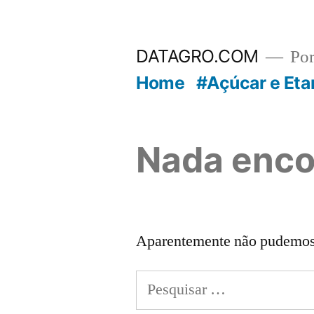
Pular
para
DATAGRO.COM
Po
o
Home
#Açúcar e Eta
conteúdo
Nada enco
Aparentemente não pudemos e
Pesquisar
por: